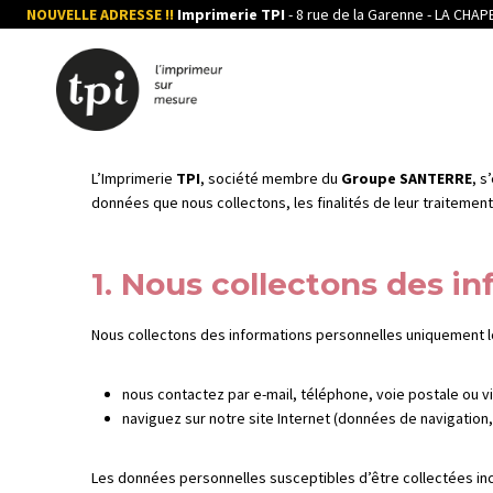
Aller
NOUVELLE ADRESSE !!
Imprimerie TPI
- 8 rue de la Garenne - LA CHA
au
contenu
L’Imprimerie
TPI
, société membre du
Groupe SANTERRE
, s
données que nous collectons, les finalités de leur traitement
1. Nous collectons des i
Nous collectons des informations personnelles uniquement l
nous contactez par e-mail, téléphone, voie postale ou vi
naviguez sur notre site Internet (données de navigation, 
Les données personnelles susceptibles d’être collectées inc