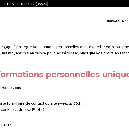
PELLE DES FOUGERETZ (35520) -
Tél. 02 99 55 74 55
Bienvenue ch
’engage à protéger vos données personnelles et à respecter votre vie privé
, les moyens mis en œuvre pour les sécuriser, ainsi que vos droits en tant q
nformations personnelles uniqu
orsque vous :
a le formulaire de contact du site
www.tpi35.fr
;
cookies, adresse IP, etc.).
luent :